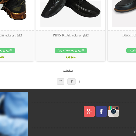
کفش مردانه PINS REAL
کفش مردانه Adidas مدل GOLD
خرید
افزودن به سبد خرید
افزودن به
ناموجود
نام
199,000 تومان
399,000 تو
صفحات
3
2
1
ه