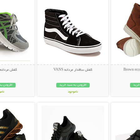
کفش ساقدار مردانه VANS
کفش مردانه LUID FIT
خرید
افزودن به سبد خرید
افزودن به
ناموجود
نام
بیشتر
نمایش توضیحات بیشتر
نمایش توضی
349,000 تومان
179,000 تو