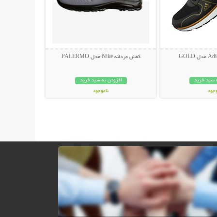
کفش مردانه Nike مدل PALERMO
 سبد خرید
افزودن به سبد خرید
وجود
ناموجود
مان
119,000 تومان