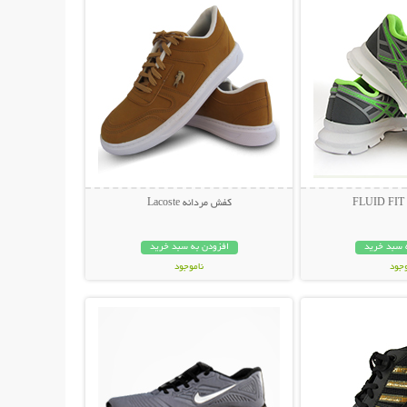
F
کفش مردانه Lacoste
 سبد خرید
افزودن به سبد خرید
وجود
ناموجود
حات بیشتر
نمایش توضیحات بیشتر
مان
269,000 تومان