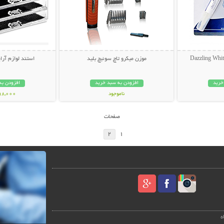
موزن میکرو تاچ سوئیچ بلید
استند لوازم آرایش  Box
خرید
افزودن به سبد خرید
افزودن به
ناموجود
898,000 تو
159,000 تومان
صفحات
2
1
ه