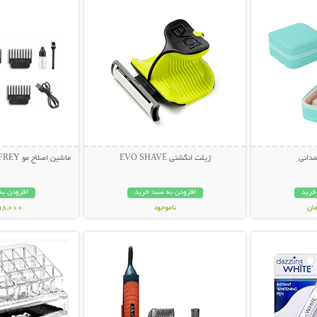
دانی
ژیلت انگشتی EVO SHAVE
ماشین اصلاح مو GODFREY مدل Profession
خرید
افزودن به سبد خرید
افزودن به
ناموجود
498,000 تو
بیشتر
نمایش توضیحات بیشتر
نمایش توضی
69,000 تومان