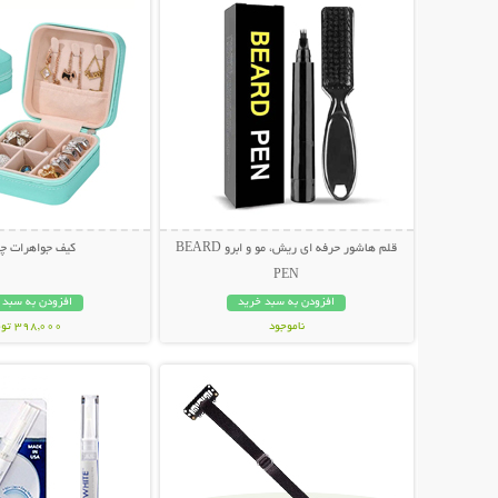
قلم هاشور حرفه ای ریش، مو و ابرو BEARD
کیف جواهرات چم
PEN
افزودن به سبد خرید
افزودن به سبد 
ناموجود
398,000 تومان
نمایش توضیحات بیشتر
نمایش توضیحات 
498,000 تومان