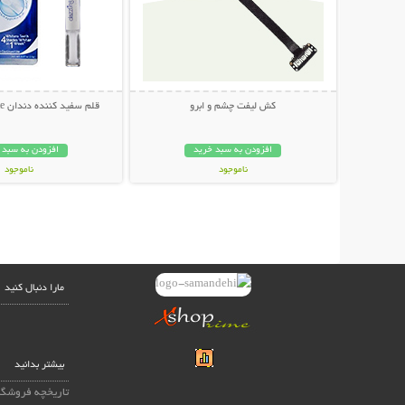
کش لیفت چشم و ابرو
قلم سفید کننده دندان Dazzling White
افزودن به سبد خرید
افزودن به سبد 
ناموجود
ناموجود
49,000 تومان
249,000 تومان
مارا دنبال کنید
بیشتر بدانید
تاریخچه فروشگا