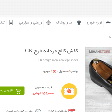
لوازم خودرو
مد و پوشاک
ورزشی و سرگرمی
کتاب
ان
کفش کالج مردانه طرح CK
CK design men s college shoes
قیمت محصول
افزودن به 
259,000 تومان
ضمانت بازگشت
بهترین کیفیت و قیمت