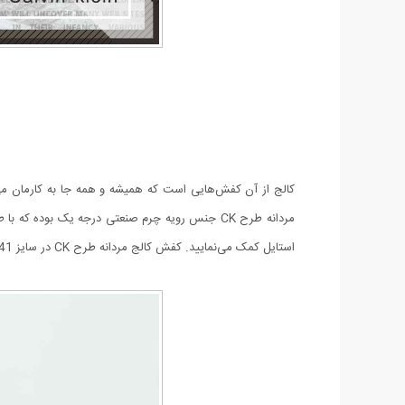
کالج از آن کفش‌هایی است که همیشه و همه جا به کار‌مان می
مردانه طرح CK جنس رویه چرم صنعتی درجه یک بوده
استایل کمک می‌نمایید. کفش کالج مردانه طرح CK در سایز 41 تا 44 عرضه شده اند و قطعا از خرید آن با این کیفیت بالا و قیمت پایین احساس رضایت خواهید نمود.