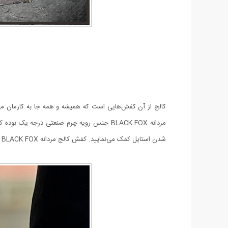
کالج از آن کفش‌هایی است که همیشه و همه جا به کار‌مان می
مردانه BLACK FOX جنس رویه چرم صنعتی درجه 
شدن استایل کمک می‌نمایید. کفش کالج مردانه BLACK FOX در سایز 41 تا 44 عرضه شده اند و قطعا از خرید آن با این کیفیت بالا و قیمت پایین احساس رضایت خواهید نمود.