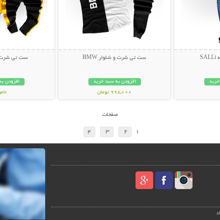
SA
ست تی شرت و شلوار BMW
ست تی شرت و ش
خرید
افزودن به سبد خرید
افزودن به
998,000 تومان
نام
499,000 تو
صفحات
4
3
2
1
ه