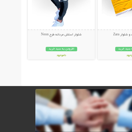
لوار Zara
شلوار اسلش مردانه طرح Neon
 سبد خرید
افزودن به سبد خرید
وجود
ناموجود
مان
109,000 تومان