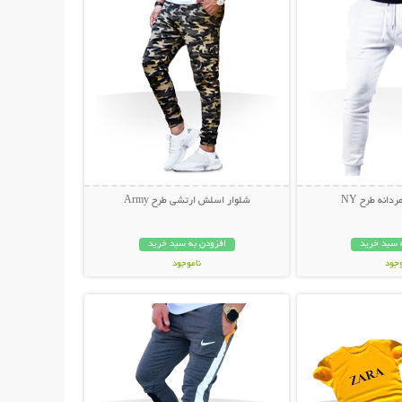
انه طرح NY
شلوار اسلش ارتشی طرح Army
 سبد خرید
افزودن به سبد خرید
وجود
ناموجود
حات بیشتر
نمایش توضیحات بیشتر
مان
139,000 تومان