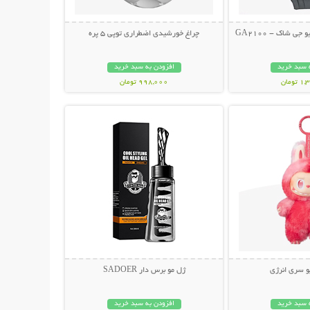
 شاک - GA2100
چراغ خورشیدی اضطراری توپی 5 پره
 سبد خرید
افزودن به سبد خرید
ومان
998,000 تومان
حات بیشتر
نمایش توضیحات بیشتر
و سری انرژی
ژل مو برس دار SADOER
 سبد خرید
افزودن به سبد خرید