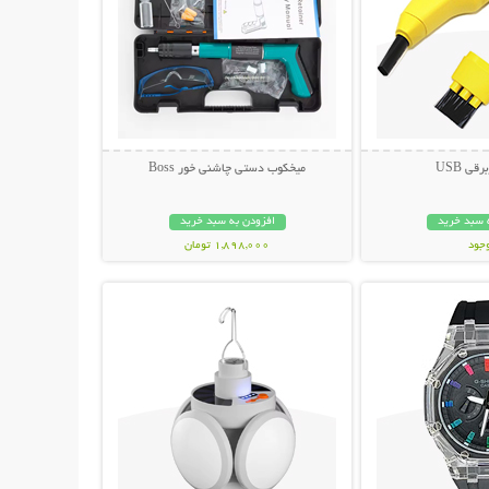
قی USB
میخکوب دستی چاشنی خور Boss
 سبد خرید
افزودن به سبد خرید
وجود
1,898,000 تومان
حات بیشتر
نمایش توضیحات بیشتر
مان