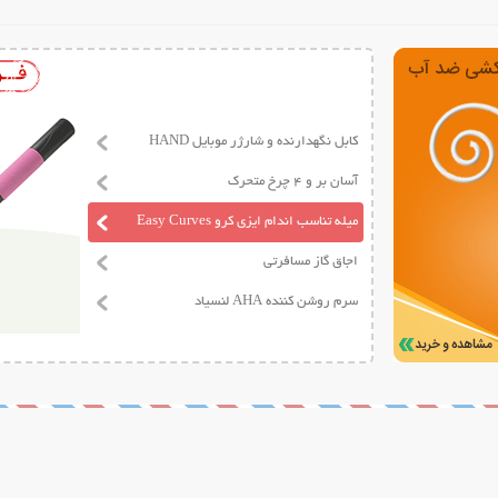
کابل نگهدارنده و شارژر موبایل HAND
آسان بر و 4 چرخ متحرک
میله تناسب اندام ایزی کرو Easy Curves
اجاق گاز مسافرتی
سرم روشن کننده AHA لنسیاد