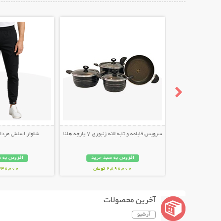
نمایش توضیحات بیشتر
نمایش توضیح
سرویس قابلمه و تابه لانه زنبوری 7 پارچه هلنا
شلوار اسلش مردانه طر
افزودن به سبد خرید
افزودن به 
2,898,000 تومان
348,000 توما
آخرین محصولات
آرشیو