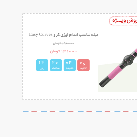
میله تناسب اندام ایزی کرو Easy Curves
298000 تومان
139000 تومان
1
4
2
0
0
4
0
4
5
ثانیه
دقیقه
ساعت
روز