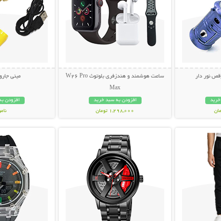
قص نور دار
ساعت هوشمند و هندزفری بلوتوث W26 Pro
مینی جاروبر
Max
خرید
افزودن به سبد خرید
افزودن به
1,298,000 تومان
نام
بیشتر
نمایش توضیحات بیشتر
نمایش توضی
238,000 تو