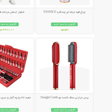
چراغ قوه حرفه ای چندکاره YESNICE
شلوار اسلش مردانه طرح HA
افزودن به سبد خرید
افزودن به سبد 
ناموجود
348,000 تومان
نمایش توضیحات بیشتر
نمایش توضیحات 
798,000 تومان
برس حرارتی صاف کننده مو Straight Comb
جعبه 46 پارچه آچار و سری بکس و پیچ گوشتی
افزودن به سبد خرید
افزودن به سبد 