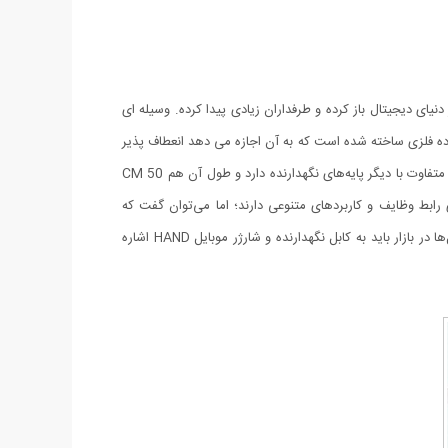
 وجود دارد ، اما یک کابل انعطاف پذیر جدید به نام کابل نگهدارنده و شارژر موبایل HAND ، سفر خود را در دنیای دیجیتال باز کرده و طرفداران زیادی پیدا کرده. وسیله ای
ی آیفون و اندروید به شما ارائه میشود. کابل نگهدارنده و شارژر موبایل HAND با استفاده از یک ماده فلزی ساخته شده است که به آن اجازه می دهد انعطاف پذیر
و در عین حال هنوز به اندازه کافی قوی باشد تا وزن یک iPhone و گوشی های اندروید را تحمل کند. کابل نگهدارنده و شارژر موبایل HAND ظاهری متفاوت با دیگر پایه‌های نگهدارنده دارد و طول آن هم 50 CM
 رابط وظایف و کاربردهای متنوعی دارند؛ اما می‌توان گفت که
شایع‌ترین و رایج‌ترین کاربرد آن‌ها برای کاربران، انتقال اطلاعات از دستگاه‌های هوشمند به کامپیوتر یا برای شارژ باتری آن‌هاست. از متداول‌ترین کابل‌ها در بازار باید به کابل نگهدارنده و شارژر موبایل HAND اشاره