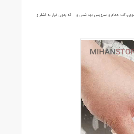
ینک ظرفشویی،روشویی،کف حمام و سرویس بهداشتی و … که بدون نیاز به فشار و