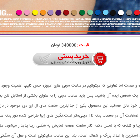
قیمت :
348000 تومان
ده و هست اما تفاوتی که میتوانیم در ساعت مچی های امروزه حس کنیم، اهمیت وجود 
ن یک شخص ایده آل باشید، پس باید ساعت مچی را به عنوان بخشی از استایل تان ب
ل خود قائل هستید.این محصول یکی از جذابترین ساعت های ال ای دی موجود در ب
مستطیل شکل ساعت در ابعاد 33 × 40 میلی‌متر طراحی شده و ضخامت آن در قسمت بدنه 10 میلی‌
ا و شفاف که با لمس دکمه کنار ساعت صفحه نمایش به شکلی زیبا پدیدار میشود، م
فول اسکرین با اعداد بزرگ و شفاف است، بند این ساعت سلیکونی است و قفل آن سگ