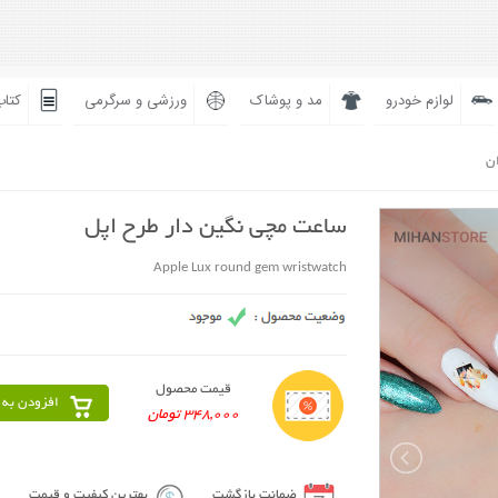
لوازم خودرو
مد و پوشاک
ورزشی و سرگرمی
کتاب
ان
ساعت مچی نگین دار طرح اپل
Apple Lux round gem wristwatch
قیمت محصول
افزودن به 
348,000 تومان
ضمانت بازگشت
بهترین کیفیت و قیمت