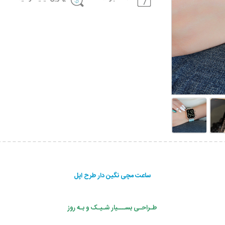
ساعت مچی نگین دار طرح اپل
طـراحـی بســـیار شـیـک و بـه روز