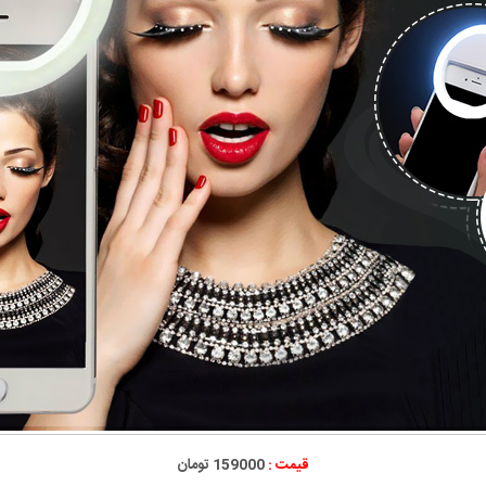
قیمت :
159000 تومان