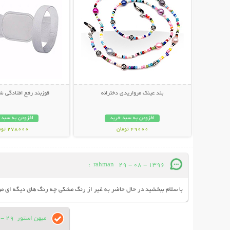
بند عینک مرواریدی دخترانه
قوزبند رفع افتادگی شانه 
افزودن به سبد خرید
افزودن به سبد 
49000 تومان
278000 تومان
:
rahman
29 - 08 - 1396
با سلام ببخشید در حال حاضر به غیر از رنگ مشکی چه رنگ های دیگه ای 
میهن استور
29 - 08 - 1396