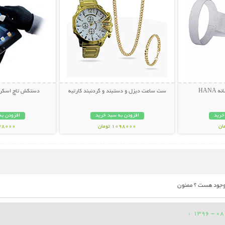
HANA
ست ساعت دیزل و دستبند و گردنبند کارتیه
دستکش تاچ اسکرین - Touch
خرید
افزودن به سبد خرید
افزودن به
1098000 تومان
148000 تو
موجود هست ؟ ممنون
: