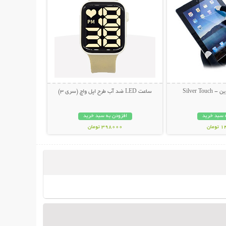
Silver 
ساعت LED ضد آب طرح اپل واچ (سری 3)
 سبد خرید
افزودن به سبد خرید
مان
398000 تومان