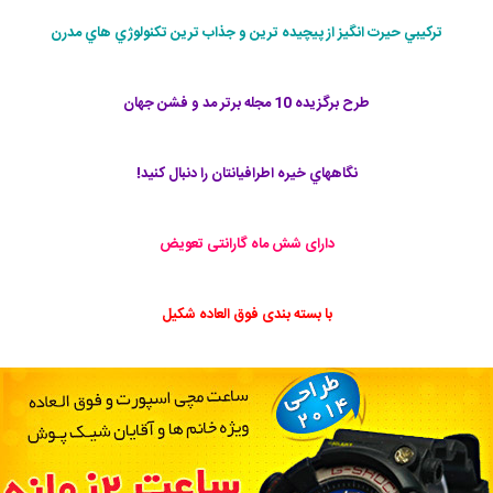
تركيبي حيرت انگيز از پيچيده ترين و جذاب ترين تكنولوژي هاي مدرن
طرح برگزيده 10 مجله برتر مد و فشن جهان
نگاههاي خيره اطرافيانتان را دنبال كنيد!
دارای شش ماه گارانتی تعویض
با بسته بندی فوق العاده شکیل