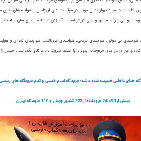
بو. اطلاعات در مورد پرواز بدون موتور در موقعیت های اورژانس و هواپیماهای بدون موتور
 در مورد نیروهای وارده به بالها و هلی کوپتر است . آموزش استفاده از برج های مراقبت
، هواپیمای بی موتور، هواپیمای دریایی، هواپیمای ایروباتیک، هواپیمای تجاری و هواپ
رده و این درس های مربوط به پرواز را با استاد معروف راد ماکادو بگذرانید ، سپس از
گاه هـای داخلـی ضمیمـه شده ماننـد: فرودگاه امـام خمینی و تمام فرودگاه های رسمـی 
بیـش از 24،490 فرودگـاه از 223 کشـور جهـان و 110 فرودگاه ایـران ...