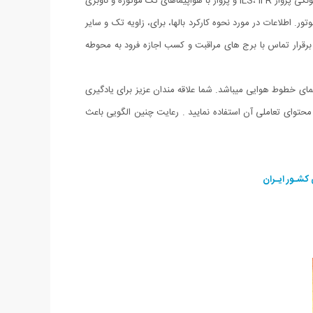
اطلاعات لازم برای یادگیری پرواز و نحوه استفاده از تجهیزات هواپیمایی، خلبان خودکار؛ یادگیری الگوهای پرواز، قوانین فرودگاه ها و مرزهای هوایی. چگونگی پرواز ILS، IFR و پرواز با هواپیماهای تک موتوره و ناوبری
. اطلاعات در مورد نحوه کارکرد بالها، برای، زاویه تک و سایر
 و برقرار تماس با برج های مراقبت و کسب اجازه فرود به محوطه
یمای خطوط هوایی میباشد. شما علاقه مندان عزیز برای یادگیری
 محتوای تعاملی آن استفاده نمایید . رعایت چنین الگویی باعث
کشـور ایـران