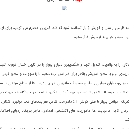
قیمت :
148000 تومان
رسی ( متن و گویش ) باز گردانده شود که شما کاربران محترم می توانید برای اولین با
ی خود را در بوته آزمایش قرار دهید.
زتان را به واقعیت تبدیل کنید و شگفتیهای دنیای پرواز را در کابین خلبان تجربه کن
ردی تر و با سطح آموزشی بالاتر برای کار آموز ارائه دهیم تا با سهولت و سطح کیفی ب
اوبری، خلبان تجاری و خلبان خطوط مسافربری. در این درس ها از سطح مبتدی تا سطح
ینات شامل نحوه بلند شدن از زمین و فرود آمدن، الگوی ترافیک در فرودگاه ها، جهت یا
درس های لازم برای یادگیری پرواز با هلی کوپتر از مبتدی تا پیشرفته. قوانین پرواز با ه
زمان انجام ماموریت ها. ماموریت های اکتشافی، امدادی، ماجراجویانه، ردیابی اطلاعات 
شد.