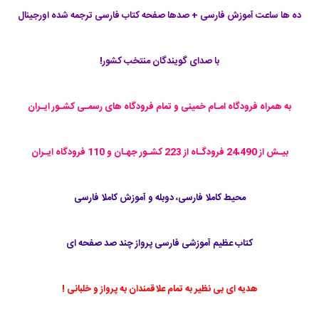
ده ها ساعت آموزش فارسی + صدها صفحه کتاب فارسی ترجمه شده اورجینال
با صدای گویندگان منتخب کشور!
به همراه فرودگاه امـام خمینی و تمام فرودگاه های رسمـی کشـور ایـران
بیـش از 24،490 فرودگـاه از 223 کشـور جهـان و 110 فرودگاه ایـران
محیط کاملا فارسی، دوبله و آموزش کاملا فارسی
کتاب عظیم آموزشی فارسی پرواز چند صد صفحه ای
هدیه ای بی نظیر به تمام علاقمندان به پرواز و خلبانی !