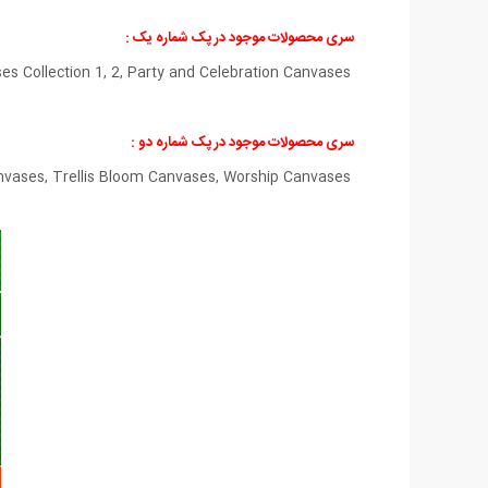
سری محصولات موجود در پک شماره یک :
Canvases Collection 1 , Canvases Collection 2 , Canvases Collection 3 , Canvases Collection 4 , Christmas Canvases Collection 1, 2, Party and Celebration Canvases
سری محصولات موجود در پک شماره دو :
Canvases Collection 5 , 6 & 7 , Autumn & Winter Canvases , Flower Power Canvasess, Spring and Summer Canvases, Trellis Bloom Canvases, Worship Canvases