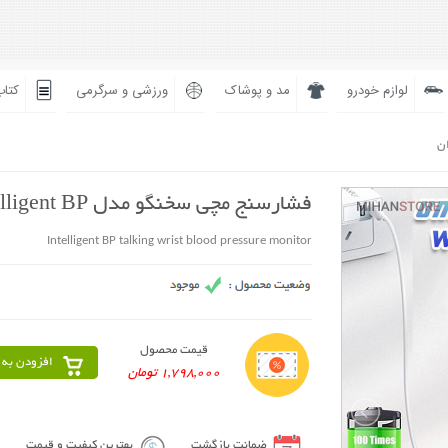
لوازم خودرو
مد و پوشاک
ورزشی و سرگرمی
کتاب
ان
فشارسنج مچی سخنگو مدل Intelligent BP
Intelligent BP talking wrist blood pressure monitor
قیمت محصول
افزودن به 
1,798,000 تومان
ضمانت بازگشت
بهترین کیفیت و قیمت