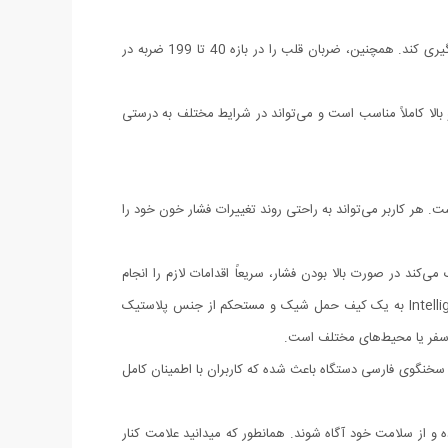
دستگاه قادر است فشار سیستولیک (فشار خون بالا) و دیاستولیک (فشار خون پایین) را با دقت بالا اندازه‌گیری کند. همچنین، ضربان قلب را در بازه 40 تا 199 ضربه در
 خون‌های پایین، نرمال و بالا کاملاً مناسب است و می‌تواند در شرایط مختلف به درستی
ست. هر کاربر می‌تواند به راحتی روند تغییرات فشار خون خود را
د در صورت بالا بودن فشار، سریعاً اقدامات لازم را انجام
دهید.همراه با کیف حمل مقاوم از جنس پلاستیک فشرده ABSبرای محافظت بهتر از دستگاه در برابر ضربه، رطوبت و گرد و غبار، فشارسنج Intelligent BP به یک کیف حمل شیک و مستحکم از جنس پلاستیک
سخنگوی فارسی دستگاه باعث شده که کاربران با اطمینان کامل
 و از سلامت خود آگاه شوند. همانطور که میدانید علامت کنار