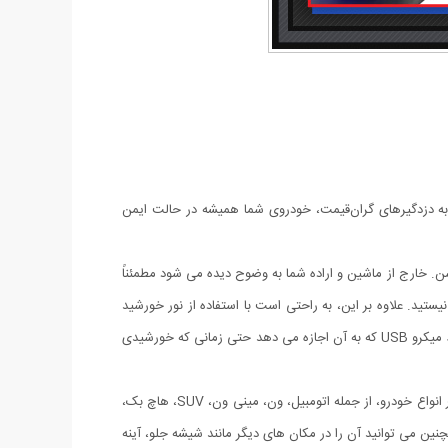
ز به دزدگیرهای گران‌قیمت، خودروی شما همیشه در حالت ایمن
یک چراغ هشدار مینی خودکار که چشمک می زند فاصله 5 ثانیه ای ثابت روشنایی روشن. خارج از ماشین و اراده شما به وضوح دیده می شود مطمئناً
تید. علاوه بر این، به راحتی است با استفاده از نور خورشید
تغذیه می شود بنابراین می تواند شارژ خودکار در طول روز و برای جلوگیری از هرگونه تلاشی، تمام شب را با نور چشمک بزنید. همچنین دارای یک رابط میکرو USB که به آن اجازه می دهد حتی زمانی که خورشیدی
این چراغ ضد سرقت از مواد بادوام و LED با ماندگاری طولانی که می تواند پس از سال ها استفاده بدون آسیب، بدون نقص کار کند. مناسب برای اکثر انواع خودرو، از جمله اتومبیل، ون، مینی ون، SUV، هاچ بک،
ین می توانید آن را در مکان های دیگر مانند شیشه جلو، آینه