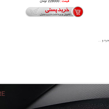
قیمت :
228000 تومان
ه و ...