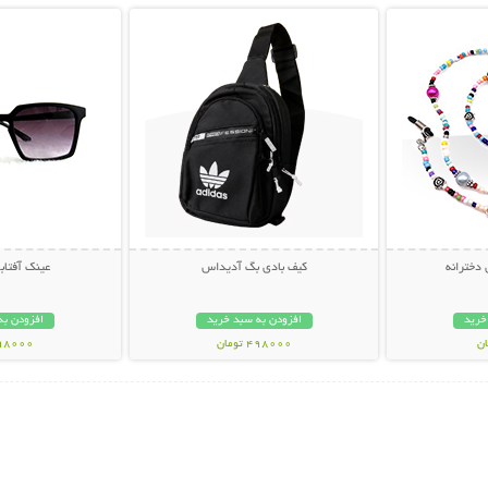
 دخترانه
کیف بادی بگ آدیداس
عینک آفتابی muda
خرید
افزودن به سبد خرید
افزودن به
498000 تومان
298000 تو