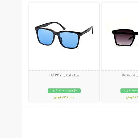
Ber
عینک آفتابی HAPPY
 سبد خرید
افزودن به سبد خرید
مان
348000 تومان