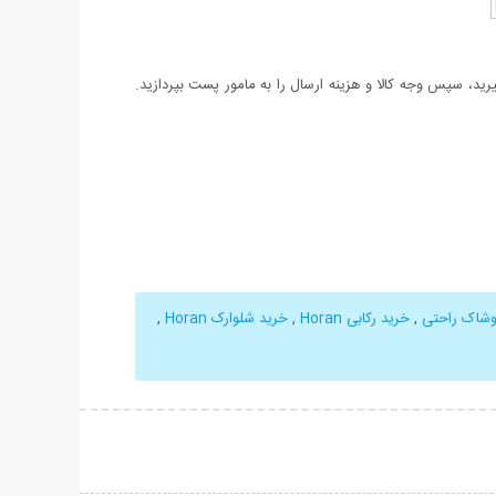
د، سپس وجه کالا و هزینه ارسال را به مامور پست بپردازید.
وشاک راحتی
,
خرید رکابی Horan
,
خرید شلوارک Horan
,
حات بیشتر
نمایش توضیحات بیشتر