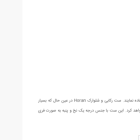
امروزه آقایان به دنبال لباس هایی راحت و در عین حال شیک و خوش استایل هستند که در منزل یا خارج از منزل هنگام مسافرت، باشگاه یا ... استفاده نمایند. ست رکابی و شلوارک Horan در عین حال که بسیار
اهد کرد. این ست با جنس درجه یک نخ و پنبه به صورت فری