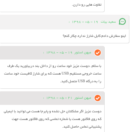
تفاوت هایی رو دارن.
سعید بیات
19 - 05 - 1398
:
اینو سفارش دادم کابل شارژ نداره.چکار کنم؟
میهن استور
19 - 05 - 1398
:
با سلام. دوست عزیز خود ساعت رو از داخل بند دربیاورید یک طرف
ساعت خروجی مستقیم USB هست که برای شارژ کافیست خود ساعت
را به درگاه USB متصل کنید.
میهن استور
21 - 05 - 1398
:
دوست عزیز اگر مشکلتان حل نشده و پابرجا هست می توانید با ایمیلی
که روی فاکتور هست یا شماره تماسی که روی فاکتور هست جهت
پشتیبانی تماس حاصل کنید.