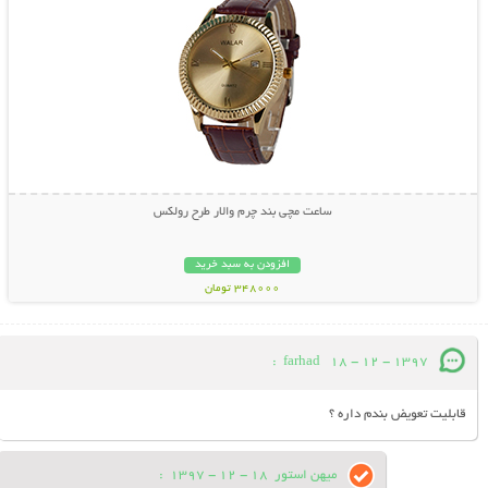
ساعت مچی بند چرم والار طرح رولکس
افزودن به سبد خرید
348000 تومان
:
farhad
18 - 12 - 1397
قابلیت تعویض بندم داره ؟
میهن استور
18 - 12 - 1397
: