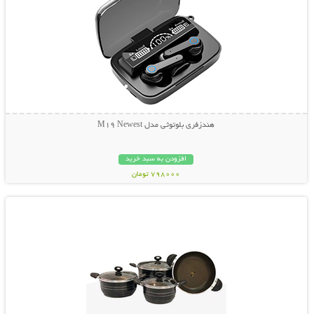
هندزفری بلوتوثی مدل M19 Newest
افزودن به سبد خرید
798000 تومان
نمایش توضیحات بیشتر