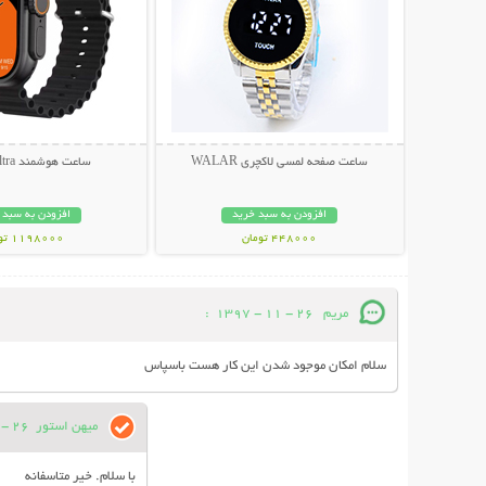
ساعت صفحه لمسی لاکچری WALAR
ساعت هوشمند T900 Ultra
افزودن به سبد خرید
افزودن به سبد 
448000 تومان
1198000 تومان
مریم
26 - 11 - 1397
:
سلام امکان موجود شدن این کار هست باسپاس
میهن استور
26 - 11 - 1397
با سلام. خیر متاسفانه