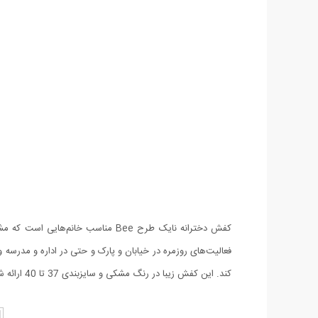
کفش دخترانه نایک طرح Bee مناسب
کند. این کفش زیبا در رنگ مشکی و سایزبندی 37 تا 40 ارائه شده است و با انواع لباس هماهنگی دارد. این کفش ها دوام و کیفیت بالایی داشته و مورد پسند دختران مشکل پسند واقع می شود.