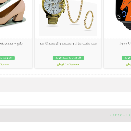
ست ساعت دیزل و دستبند و گردنبند کارتیه
پکیج 3 عددی نظم دهنده تاشو کفش
خرید
افزودن به سبد خرید
افزودن به
1098000 تومان
348000 تو
: