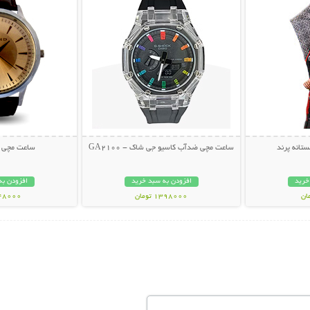
تانه پرند
ساعت مچی ضدآب کاسیو جی شاک - GA2100
ساعت مچی اسپ
خرید
افزودن به سبد خرید
افزودن به
1398000 تومان
248000 تو