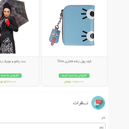
کیف پول زنانه فانتزی Nina
ست پالتو و تونیک زمس
افزودن به سبد خرید
افزودن به سبد 
198000 تومان
599000 تومان
نـــظرات
نام