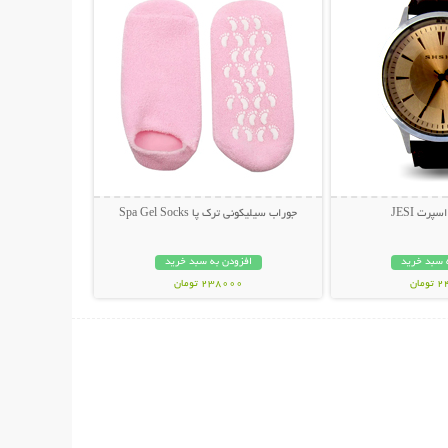
رت JESI
جوراب سیلیکونی ترک پا Spa Gel Socks
 سبد خرید
افزودن به سبد خرید
مان
238000 تومان