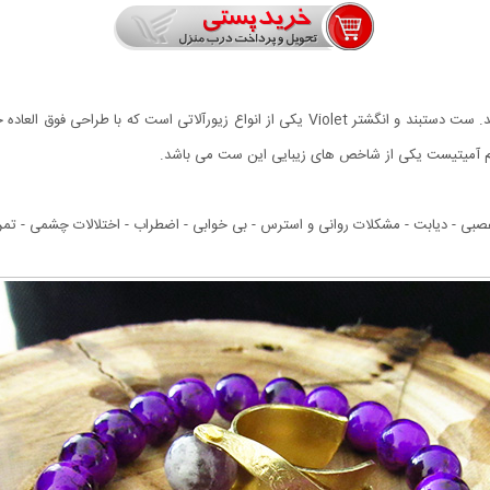
امروزه جوانان به دنبال طرح ها و استایل متفاوت و بدیع هستند. ست دستبند و انگشتر Violet یکی ا
ه نام آمیتیست یکی از شاخص های زیبایی این ست می باشد.
عصبی - دیابت - مشکلات روانی و استرس - بی خوابی - اضطراب - اختلالات چشمی - تم