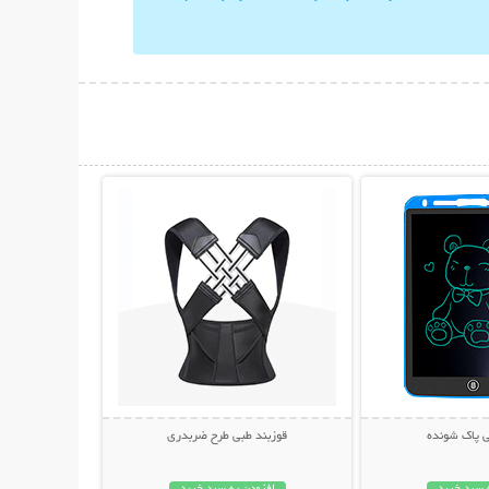
حات بیشتر
نمایش توضیحات بیشتر
ی پاک شونده
قوزبند طبی طرح ضربدری